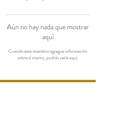
Aún no hay nada que mostrar
aquí
Cuando este miembro agregue información
sobre sí mismo, podrás verla aquí.
Sauces N 2526, Llano
Grande, 52148 Metepec,
Méx., Mexico
Tel:
+52 722 444 5517
Correo:
ciprianijardin@gmail.com