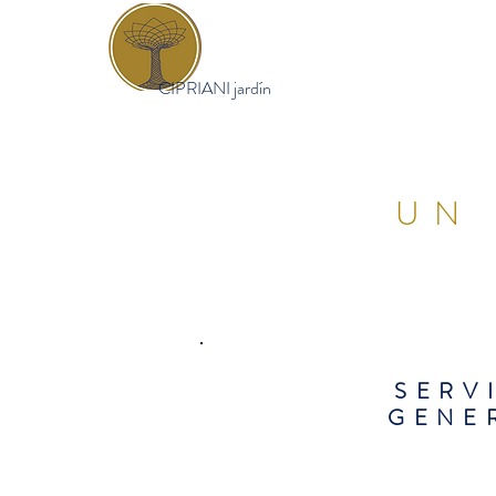
CIPRIANI jardín
UN
SERV
GENE